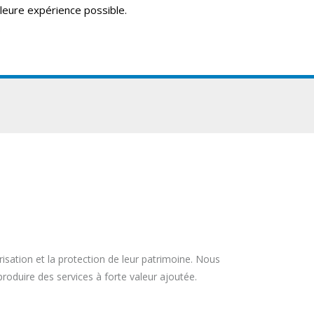
lleure expérience possible.
.
ERVICES
ACTUALITÉS
CONTACT
UK
FR
risation et la protection de leur patrimoine. Nous
roduire des services à forte valeur ajoutée.